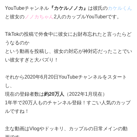
YouTubeチャンネル
『カケルノノカ』
は彼氏の
カケルくん
と彼女の
ノノカちゃん
2人のカップルYouTuberです。
TikTokの投稿で外食中に彼女にお財布忘れたと言ったらど
うなるのか
という動画を投稿し、彼女の対応が神対応だったことでい
い彼女すぎと大バズり！
それから2020年6月20日YouTubeチャンネルをスタート
し、
現在の登録者数は
約20万人
（2022年1月現在）
1年半で20万人ものチャンネル登録！すごい人気のカップ
ルですね！
主な動画はVlogやドッキリ、カップルの日常メインの動