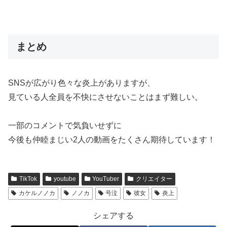
まとめ
SNSが広がり色々な炎上がありますが、
見ている人全員を不快にさせないことはまず難しい。
一部のコメントで気負いせずに
今後も仲睦まじい2人の動画をたくさん期待しています！
TikTok
youtube
YouTuber
クリエイター
カケルノノカ
ノノカ
号泣
彼女
炎上
シェアする