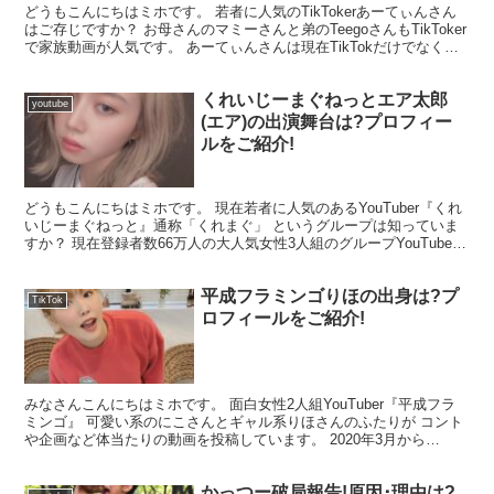
どうもこんにちはミホです。 若者に人気のTikTokerあーてぃんさん
はご存じですか？ お母さんのマミーさんと弟のTeegoさんもTikToker
で家族動画が人気です。 あーてぃんさんは現在TikTokだけでなく
youtubeでの活動もして...
くれいじーまぐねっとエア太郎
youtube
(エア)の出演舞台は?プロフィー
ルをご紹介!
どうもこんにちはミホです。 現在若者に人気のあるYouTuber『くれ
いじーまぐねっと』通称「くれまぐ」 というグループは知っていま
すか？ 現在登録者数66万人の大人気女性3人組のグループYouTuber
です！ くれいじーまぐねっと天真爛漫...
平成フラミンゴりほの出身は?プ
TikTok
ロフィールをご紹介!
みなさんこんにちはミホです。 面白女性2人組YouTuber『平成フラ
ミンゴ』 可愛い系のにこさんとギャル系りほさんのふたりが コント
や企画など体当たりの動画を投稿しています。 2020年3月から
YouTube活動していますが、2021年8...
かっつー破局報告!原因･理由は?