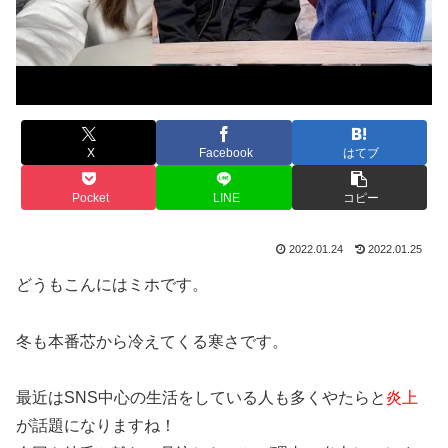
X
Facebook
はてブ
Pocket
LINE
コピー
2022.01.24
2022.01.25
どうもこんにはミホです。
冬も本番芯から冷えてくる寒さです。
最近はSNS中心の生活をしている人も多くやたらと
炎上
が話題になりますね！