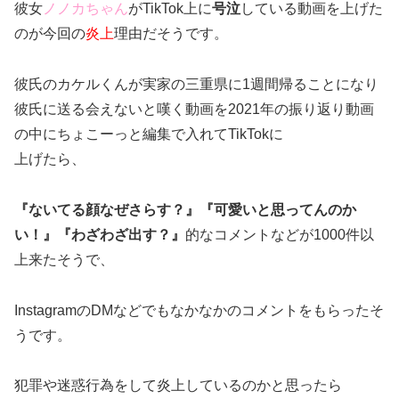
彼女
ノノカちゃん
がTikTok上に
号泣
している動画を上げた
のが今回の
炎上
理由だそうです。
彼氏のカケルくんが実家の三重県に1週間帰ることになり
彼氏に送る会えないと嘆く動画を2021年の振り返り動画
の中にちょこーっと編集で入れてTikTokに
上げたら、
『ないてる顔なぜさらす？』『可愛いと思ってんのか
い！』『わざわざ出す？』
的なコメントなどが1000件以
上来たそうで、
InstagramのDMなどでもなかなかのコメントをもらったそ
うです。
犯罪や迷惑行為をして炎上しているのかと思ったら