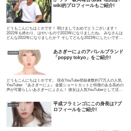
youtube
wiki的プロフィールもご紹介!
どうもこんにちはミホです！ 明けましておめでとうございます！
2022年も終わり、はやいもので2023年になりましたね。 みなさんは
どんな2022年になりましたか？ そしてどんな2023年にしたいです
か？ 人それぞれ様々な年となるかと思いま...
あさぎーにょのアパレルブランド
youtube
「poppy tokyo」をご紹介!
どうもこんにちはミホです。 現在YouTube登録者数約77万人の人気
YouTuber 『あさぎーにょ』 金髪ショートカットと特徴のある高めの
声が可愛らしいあさぎーにょさん！ 彼女は人気YouTuberとして活躍
をしながら、モデル活動・タレ...
平成フラミンゴにこの身長は?プ
youtube
ロフィールをご紹介!