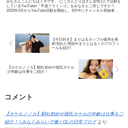
みなさんこんにちはミホです。 にこさんとりほさん女性2人で活動を
しているYouTuber『平成フラミンゴ』をみなさんご存じですか？
2020年3月からYouTube活動を開始し、8月中にチャンネル登録者数
が50万人いかないと引退宣言をしたお...
【今日好き】まりはるカップル破局を発
表!別れた理由やまりとはるくのプロフィ
ールを紹介!
【カケルノノカ】馴れ初めや彼氏カケル
の年齢は仕事をご紹介！
コメント
【カケルノノカ】馴れ初めや彼氏カケルの年齢は仕事をご
紹介！ | みなとみらいで働くOLの日常ブログ
より: