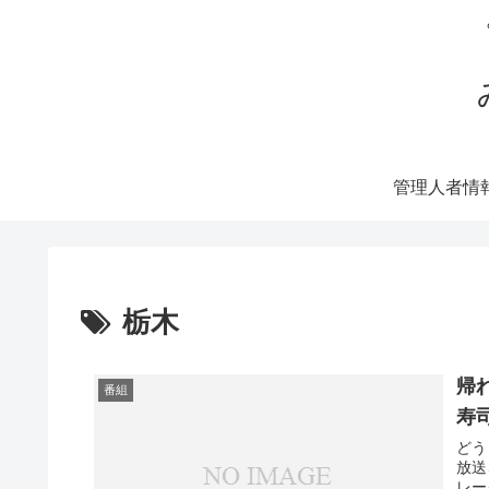
管理人者情
栃木
帰
番組
寿
どう
放送
レー