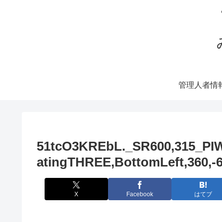
管理人者情
51tcO3KREbL._SR600,315_PIWh
atingTHREE,BottomLeft,360,
X
Facebook
はてブ