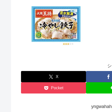
シ
X
Pocket
yngwah