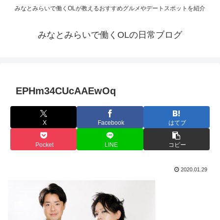
みなとみらいで働くOLが教えるおすすめグルメやデートスポットを紹介
みなとみらいで働くOLの日常ブログ
EPHm34CUcAAEwOq
X
Facebook
はてブ
Pocket
LINE
コピー
2020.01.29