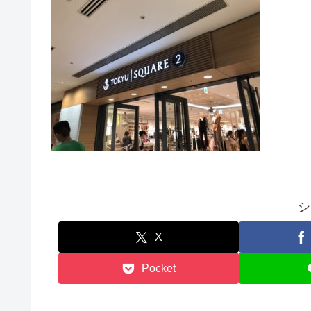
シ
X
Pocket