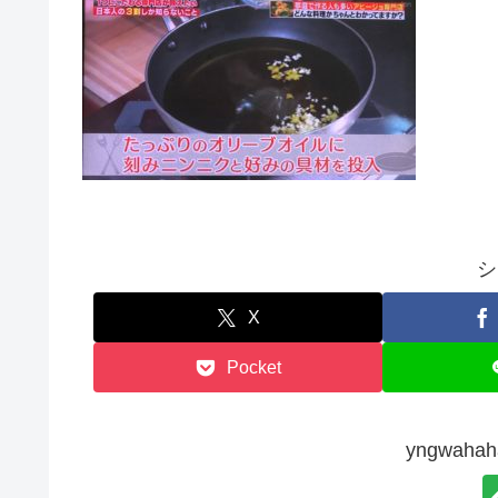
シ
X
Pocket
yngwah