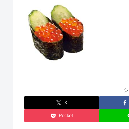
シ
X
Pocket