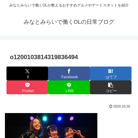
みなとみらいで働くOLが教えるおすすめグルメやデートスポットを紹介
みなとみらいで働くOLの日常ブログ
o1200103814319836494
X
Facebook
はてブ
Pocket
LINE
コピー
2020.10.26