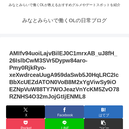
みなとみらいで働くOLが教えるおすすめグルメやデートスポットを紹介
みなとみらいで働くOLの日常ブログ
AMIfv94uoiLajvBilEJ0C1mrxAB_uJ8fH_
26IslbCwM3SVr5Dypw84aro-
Pmy0RjkRyo-
xeXwdrceaUugA959daSwb5J0HqLRC2Ic
BbXcUEZdATON0VoB8M2xYgViwSy9iO
EZNpVuW88TY7WOJeazVnYcKM5ZvO78
RZNHS4O32mJojGtIjENML8
X
Facebook
はてブ
Pocket
LINE
コピー