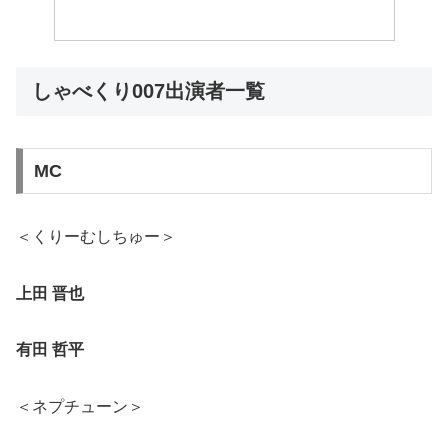
しゃべくり007出演者一覧
MC
＜くりーむしちゅー＞
上田 晋也
有田 哲平
＜ネプチューン＞