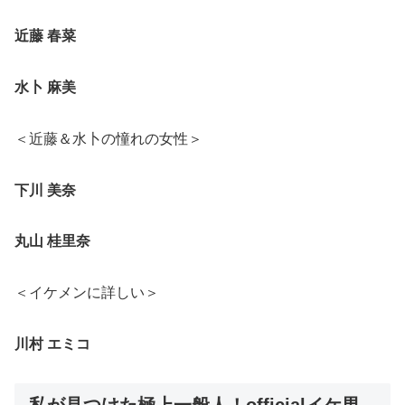
近藤 春菜
水卜 麻美
＜近藤＆水卜の憧れの女性＞
下川 美奈
丸山 桂里奈
＜イケメンに詳しい＞
川村 エミコ
私が見つけた極上一般人！officialイケ男