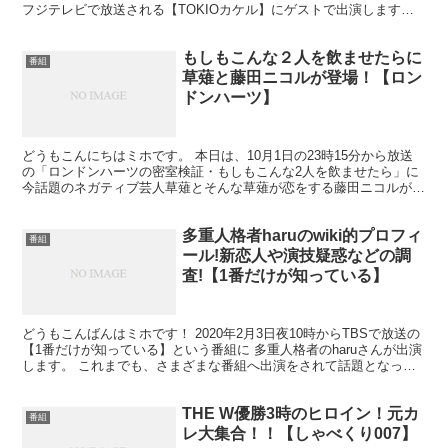
フジテレビで放送される【TOKIOカケル】にゲストで出演します！
田中圭さんが子育てに悪戦苦闘していたり、妻...
もしもこんな２人を飲ませたらに
番組
草薙と藤田ニコルが登場！【ロン
ドンハーツ】
どうもこんにちはミホです。 本日は、10月1日の23時15分から放送
の「ロンドンハーツの密室検証・もしもこんな2人を飲ませたら」に
今話題のネガティブ芸人草薙とそんな草薙が恋をする藤田ニコルが登
場します。 女子と初めてのサシ飲み、さらにサシ飲...
多重人格者haruのwiki的プロフィ
番組
ール!新恋人や演技疑惑などの調
査!【1番だけが知っている】
どうもこんばんはミホです！ 2020年2月3日夜10時からTBSで放送の
【1番だけが知っている】という番組に 多重人格者のharuさんが出演
します。 これまでも、さまざまな番組へ出演をされて話題となって
います。 今回は、そんな多重人格者ha...
THE W優勝3時のヒロイン！元カ
番組
レ大集合！！【しゃべくり007】