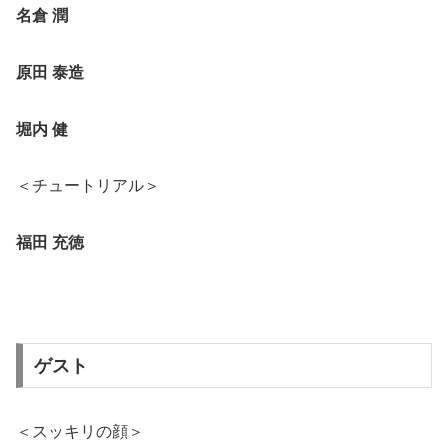
名倉 潤
原田 泰造
堀内 健
＜チュートリアル＞
福田 充徳
ゲスト
＜スッキリの顔＞