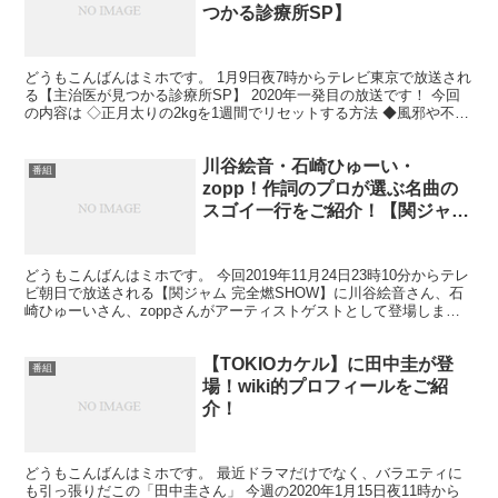
つかる診療所SP】
どうもこんばんはミホです。 1月9日夜7時からテレビ東京で放送され
る【主治医が見つかる診療所SP】 2020年一発目の放送です！ 今回
の内容は ◇正月太りの2kgを1週間でリセットする方法 ◆風邪や不眠
や肌荒れの原因は、平熱が低いから？ ◇...
川谷絵音・石崎ひゅーい・
番組
zopp！作詞のプロが選ぶ名曲の
スゴイ一行をご紹介！【関ジャム
完全燃SHOW】
どうもこんばんはミホです。 今回2019年11月24日23時10分からテレ
ビ朝日で放送される【関ジャム 完全燃SHOW】に川谷絵音さん、石
崎ひゅーいさん、zoppさんがアーティストゲストとして登場しま
す。 作詞のプロでもある3人が選ぶ、イン...
【TOKIOカケル】に田中圭が登
番組
場！wiki的プロフィールをご紹
介！
どうもこんばんはミホです。 最近ドラマだけでなく、バラエティに
も引っ張りだこの「田中圭さん」 今週の2020年1月15日夜11時から