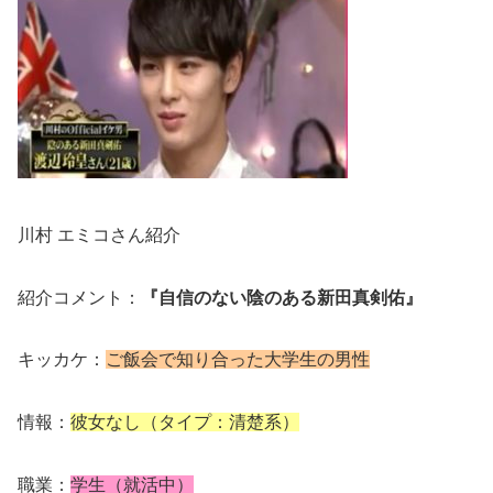
川村 エミコさん紹介
紹介コメント：
『自信のない陰のある新田真剣佑』
キッカケ：
ご飯会で知り合った大学生の男性
情報：
彼女なし（タイプ：清楚系）
職業：
学生（就活中）