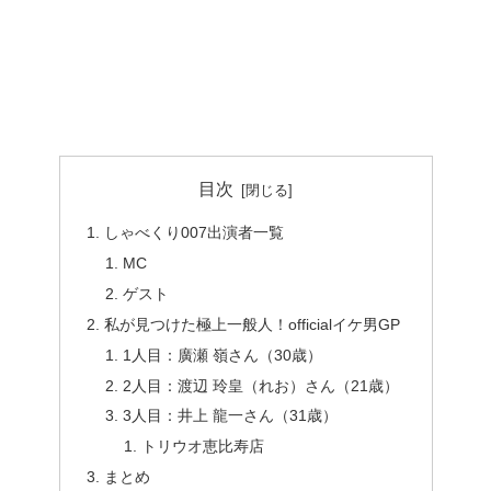
目次
しゃべくり007出演者一覧
MC
ゲスト
私が見つけた極上一般人！officialイケ男GP
1人目：廣瀬 嶺さん（30歳）
2人目：渡辺 玲皇（れお）さん（21歳）
3人目：井上 龍一さん（31歳）
トリウオ恵比寿店
まとめ