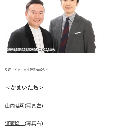
引用サイト：吉本興業株式会社
＜かまいたち＞
山内健司
(写真左)
濱家隆一
(写真右)