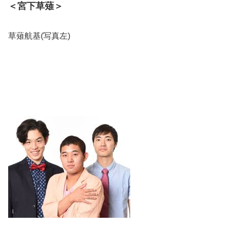
＜宮下草薙＞
草薙航基(写真左)