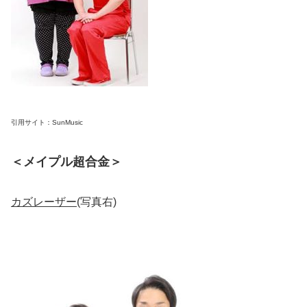
引用サイト：SunMusic
＜メイプル超合金＞
カズレーザー
(写真右)