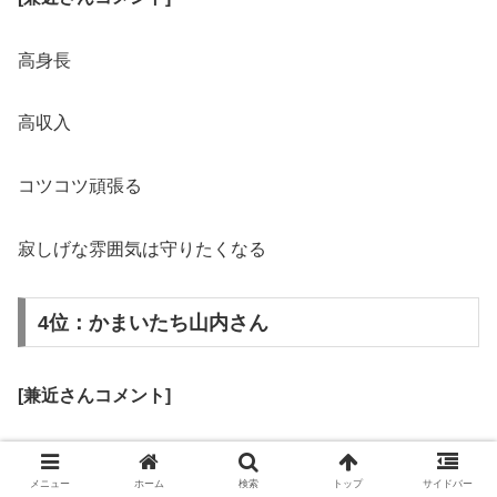
高身長
高収入
コツコツ頑張る
寂しげな雰囲気は守りたくなる
4位：かまいたち山内さん
[兼近さんコメント]
見た目を面白さとセンスが凌駕している
メニュー
ホーム
検索
トップ
サイドバー