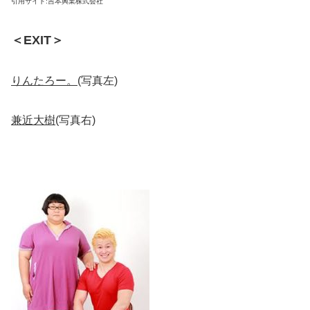
引用サイト:吉本興業株式会社
＜EXIT＞
りんたろー。
(写真左)
兼近大樹
(写真右)