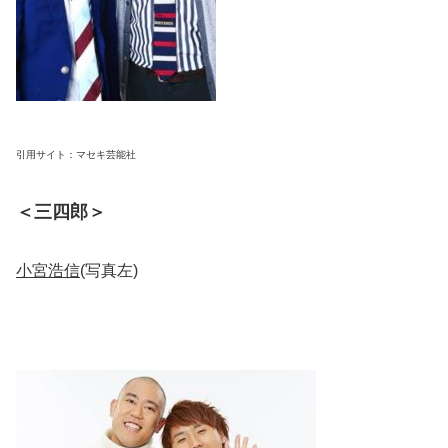
引用サイト：マセキ芸能社
＜三四郎＞
小宮浩信
(写真左)