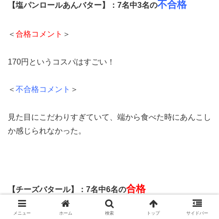
不合格
【塩パンロールあんバター】：7名中3名の
＜
合格コメント
＞
170円というコスパはすごい！
＜
不合格コメント
＞
見た目にこだわりすぎていて、端から食べた時にあんこし
か感じられなかった。
合格
【チーズバタール】：7名中6名の
メニュー
ホーム
検索
トップ
サイドバー
＜
合格コメント
＞